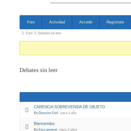
Saltar
al
Forum
contenido
Foro
Actividad
Accede
Regístrate
Navigation
Forum
Foro
Debates sin leer
breadcrumbs
–
You
are
Debates sin leer
here:
CARENCIA SOBREVENIDA DE OBJETO
En
Derecho Civil
·
hace 1 año
Bienvenidos
En
Foro general
·
hace 2 años